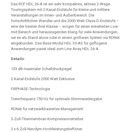
Das RCF HDL 26-A ist ein sehr kompaktes, aktives 2-Wege-
Touringsystem mit 2-Kanal-Endstufe für kleine und mittlere
Veranstaltungen im Innen- und Außenbereich. Die
fortschrittlichen Wandler und die 2000-Watt-Class-D-Endstufe –
eine der besten ihrer Klasse – sorgen für einen erweiterten Low-
mid Bereich und herausragenden Klang für viele Anwendungen,
sei es als Stand-alone oder in einem größeren System via RDNet
eingebunden. Das Bass-Modul HDL 35-AS für geflogene
Anwendungen passt ideal zum Line Array HDL 26-A.
Details:
133 dB maximaler Schalldruckpegel
2-Kanal-Endstufe 2000 Watt Exklusive
FiRPHASE-Technologie
Trennfrequenz 750 Hz für optimale Stimmwiedergabe
RDNet für netzwerkbasiertes Management
3-Zoll-Titanmembran-Kompressionstreiber
2 x 6-Zoll-Neodym-Hochleistungstieftöner