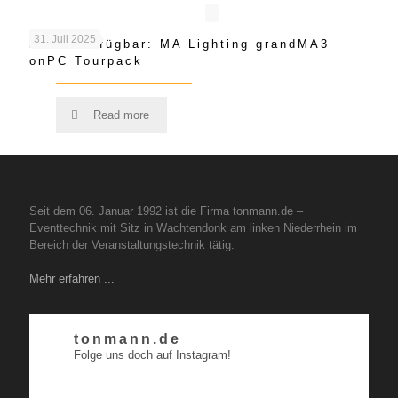
31. Juli 2025
Jetzt Verfügbar: MA Lighting grandMA3
onPC Tourpack
Read more
Seit dem 06. Januar 1992 ist die Firma tonmann.de –
Eventtechnik mit Sitz in Wachtendonk am linken Niederrhein im
Bereich der Veranstaltungstechnik tätig.
Mehr erfahren ...
tonmann.de
Folge uns doch auf Instagram!