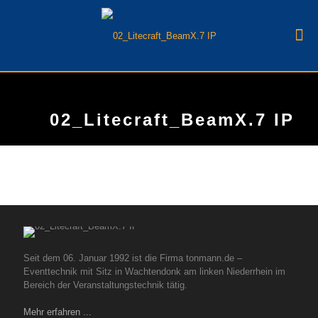
02_Litecraft_BeamX.7 IP
Seit dem 06. Januar 1992 ist die Firma tonmann.de –
Eventtechnik mit Sitz in Wachtendonk am linken Niederrhein im
Bereich der Veranstaltungstechnik tätig.
Mehr erfahren ...