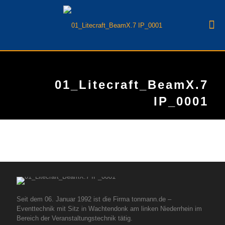
01_Litecraft_BeamX.7
IP_0001
Seit dem 06. Januar 1992 ist die Firma tonmann.de –
Eventtechnik mit Sitz in Wachtendonk am linken Niederrhein im
Bereich der Veranstaltungstechnik tätig.