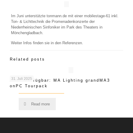
Im Juni unterstützte tonmann.de mit einer mobilestage-61 inkl.
Ton- & Lichttechnik die Promenadenkonzerte der
Niederrheinischen Sinfoniker im Park des Theaters in
Mönchengladbach.
Weiter Infos finden sie in den Referenzen.
Related posts
31. Juli 2025
Jetzt Verfügbar: MA Lighting grandMA3
onPC Tourpack
Read more