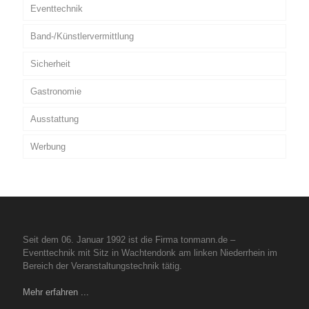
Eventtechnik
Band-/Künstlervermittlung
Sicherheit
Gastronomie
Ausstattung
Werbung
Seit dem 06. Januar 1992 ist die Firma tonmann.de –
Eventtechnik mit Sitz in Wachtendonk am linken Niederrhein im
Bereich der Veranstaltungstechnik tätig.
Mehr erfahren ...