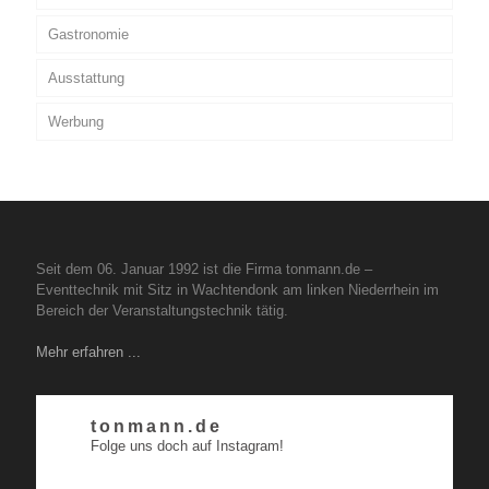
Gastronomie
Ausstattung
Werbung
Seit dem 06. Januar 1992 ist die Firma tonmann.de –
Eventtechnik mit Sitz in Wachtendonk am linken Niederrhein im
Bereich der Veranstaltungstechnik tätig.
Mehr erfahren ...
tonmann.de
Folge uns doch auf Instagram!