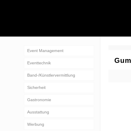
Event Management
Gum
Eventtechnik
Band-/Künstlervermittlung
Sicherheit
Gastronomie
Ausstattung
Werbung