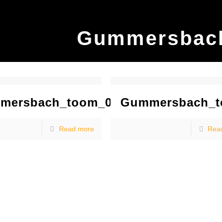
Gummersbach
mersbach_toom_0003
Gummersbach_t
Read more
Rea