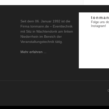
tonman
Seit dem 06. Januar 1992 ist die
Folge uns do
Instagram!
Firma tonmann.de – Eventtechnik
mit Sitz in Wachtendonk am linken
Niederrhein im Bereich der
Veranstaltungstechnik tätig.
Mehr erfahren ...