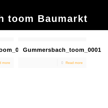
 toom Baumarkt
oom_0002
Gummersbach_toom_0001
d more
Read more