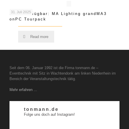
31. Juli 2025
Jetzt Verfügbar: MA Lighting grandMA3
onPC Tourpack
Read more
Seit dem 06. Januar 1992 ist die Firma tonmann.de –
Eventtechnik mit Sitz in Wachtendonk am linken Niederrhein im
Bereich der Veranstaltungstechnik tätig.
Mehr erfahren ...
tonmann.de
Folge uns doch auf Instagram!