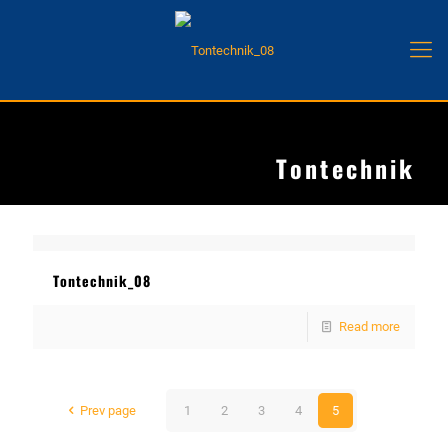
Tontechnik
Tontechnik_08
Read more
Prev page
1
2
3
4
5