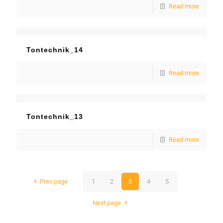
Read more
Tontechnik_14
Read more
Tontechnik_13
Read more
Prev page
1
2
3
4
5
Next page