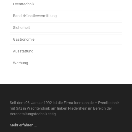
Eventtechnik
Band-/Künstlervermittlung
Sicherheit
Gastronomie
Ausstattung
Werbung
Seit dem 06. Januar 1992 ist die Firma tonmann.de – Eventtechnik
mit Sitz in Wachtendonk am linken Niederrhein im Bereich der
Veranstaltungstechnik tätig.
Mehr erfahren ...