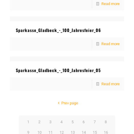
Read more
Sparkasse_Gladbeck_-_100_Jahresfeier_06
Read more
Sparkasse_Gladbeck_-_100_Jahresfeier_05
Read more
Prev page
1
2
3
4
5
6
7
8
9
10
11
12
13
14
15
16