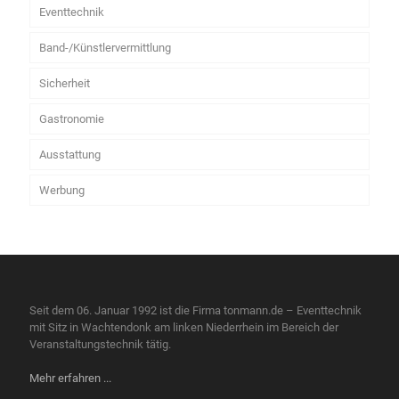
Eventtechnik
Band-/Künstlervermittlung
Sicherheit
Gastronomie
Ausstattung
Werbung
Seit dem 06. Januar 1992 ist die Firma tonmann.de – Eventtechnik
mit Sitz in Wachtendonk am linken Niederrhein im Bereich der
Veranstaltungstechnik tätig.
Mehr erfahren ...