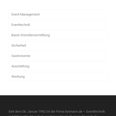
Event Management
Eventtechnik
Band-/Künstlervermittlung
Sicherheit
Gastronomie
Ausstattung
Werbung
Seit dem 06. Januar 1992 ist die Firma tonmann.de – Eventtechnik