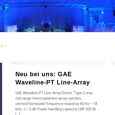
rs
Neu bei uns: GAE
Waveline-PT Line-Array
GAE Waveline-PT Line-Array Daten: Type 2-way
full-range twincoaxial line-array-system,
vented/hornloade Frequency response 80 Hz – 18
kHz, +/- 3 dB Power handling capacity LMF 300 W,
[…]