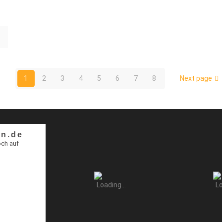
e
1
2
3
4
5
6
7
8
Next page
n.de
och auf