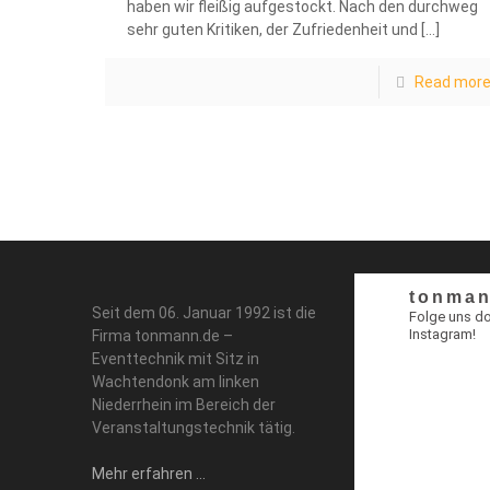
haben wir fleißig aufgestockt. Nach den durchweg
sehr guten Kritiken, der Zufriedenheit und
[…]
Read mor
tonman
Seit dem 06. Januar 1992 ist die
Folge uns d
Instagram!
Firma tonmann.de –
Eventtechnik mit Sitz in
Wachtendonk am linken
Niederrhein im Bereich der
Veranstaltungstechnik tätig.
Mehr erfahren ...