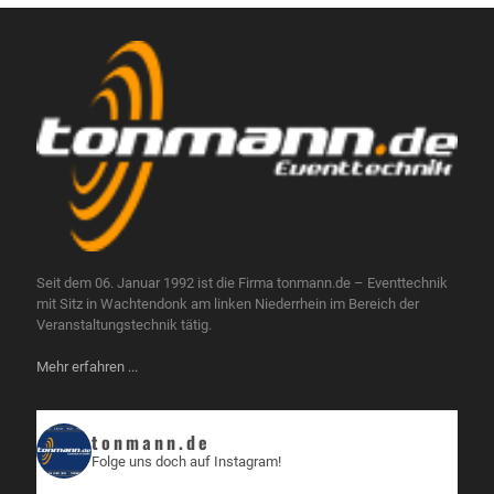
Seit dem 06. Januar 1992 ist die Firma tonmann.de – Eventtechnik
mit Sitz in Wachtendonk am linken Niederrhein im Bereich der
Veranstaltungstechnik tätig.
Mehr erfahren ...
tonmann.de
Folge uns doch auf Instagram!