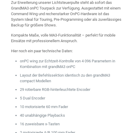
Zur Erweiterung unserer Lichtsteuerpulte steht ab sofort das
GrandMA3 onPC Tourpack zur Verfügung. Ausgestattet mit einem
Command Wing und rechenstarker OnPC-Hardware ist das
System Ideal für Touring, Pre-Programming oder als zuverlässiges
Backup für größere Shows.
Kompakte Maße, volle MA3-Funktionalität – perfekt für mobile
Einsätze mit professionellem Anspruch.
Hier noch ein paar technische Daten:
onPC wing zur Echtzeit-Kontrolle von 4 096 Parametern in
Kombination mit grandMA3 onPC
Layout der Befehlssektion identisch zu den grandMA3
compact Modellen
29 rotierbare RGB-hinterleuchtete Encoder
5 Dual Encoder
10 motorisierte 60 mm Fader
40 unabhängige Playbacks
16 zuweisbare x-Tasten
2 motorisierte A/B 100 mm Fader