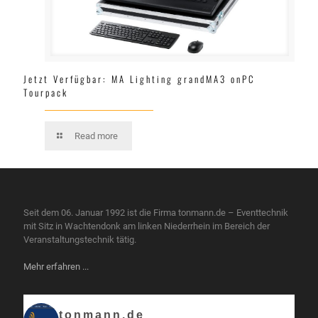
Jetzt Verfügbar: MA Lighting grandMA3 onPC
Tourpack
Read more
Seit dem 06. Januar 1992 ist die Firma tonmann.de – Eventtechnik
mit Sitz in Wachtendonk am linken Niederrhein im Bereich der
Veranstaltungstechnik tätig.
Mehr erfahren ...
tonmann.de